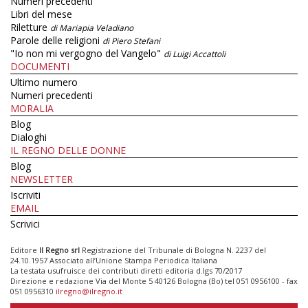
Numeri precedenti
Libri del mese
Riletture
di Mariapia Veladiano
Parole delle religioni
di Piero Stefani
"Io non mi vergogno del Vangelo"
di Luigi Accattoli
DOCUMENTI
Ultimo numero
Numeri precedenti
MORALIA
Blog
Dialoghi
IL REGNO DELLE DONNE
Blog
NEWSLETTER
Iscriviti
EMAIL
Scrivici
Editore
Il Regno srl
Registrazione del Tribunale di Bologna N. 2237 del
24.10.1957 Associato all’Unione Stampa Periodica Italiana
La testata usufruisce dei contributi diretti editoria d.lgs 70/2017
Direzione e redazione Via del Monte 5 40126 Bologna (Bo) tel 051 0956100 - fax
051 0956310
ilregno@ilregno.it