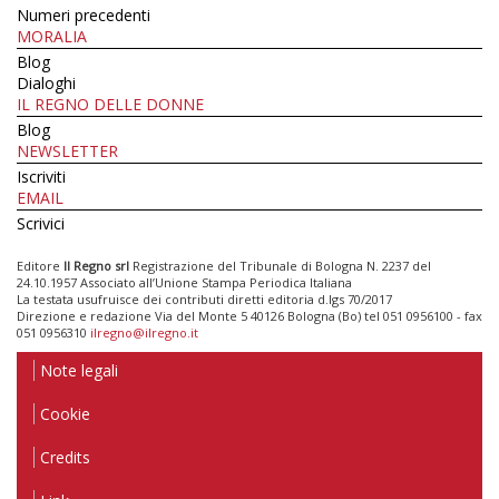
Numeri precedenti
MORALIA
Blog
Dialoghi
IL REGNO DELLE DONNE
Blog
NEWSLETTER
Iscriviti
EMAIL
Scrivici
Editore
Il Regno srl
Registrazione del Tribunale di Bologna N. 2237 del
24.10.1957 Associato all’Unione Stampa Periodica Italiana
La testata usufruisce dei contributi diretti editoria d.lgs 70/2017
Direzione e redazione Via del Monte 5 40126 Bologna (Bo) tel 051 0956100 - fax
051 0956310
ilregno@ilregno.it
Note legali
Cookie
Credits