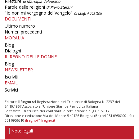
Riletture
di Mariapia Veladiano
Parole delle religioni
di Piero Stefani
"Io non mi vergogno del Vangelo"
di Luigi Accattoli
DOCUMENTI
Ultimo numero
Numeri precedenti
MORALIA
Blog
Dialoghi
IL REGNO DELLE DONNE
Blog
NEWSLETTER
Iscriviti
EMAIL
Scrivici
Editore
Il Regno srl
Registrazione del Tribunale di Bologna N. 2237 del
24.10.1957 Associato all’Unione Stampa Periodica Italiana
La testata usufruisce dei contributi diretti editoria d.lgs 70/2017
Direzione e redazione Via del Monte 5 40126 Bologna (Bo) tel 051 0956100 - fax
051 0956310
ilregno@ilregno.it
Note legali