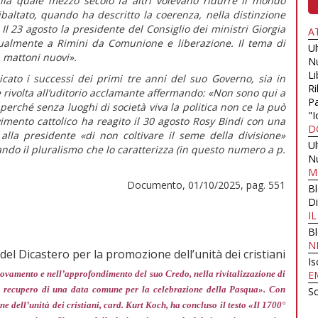
 alla quale mezzo secolo fa altri volevano ridurre il mondo
ribaltato, quando ha descritto la coerenza, nella distinzione
Il 23 agosto la presidente del Consiglio dei ministri Giorgia
A
ualmente a Rimini da Comunione e liberazione. Il tema di
U
 mattoni nuovi».
N
Li
cato i successi dei primi tre anni del suo Governo, sia in
Ri
 è rivolta all’uditorio acclamante affermando:
«Non sono qui a
Pa
erché senza luoghi di società viva la politica non ce la può
"I
vimento cattolico ha reagito il 30 agosto Rosy Bindi con una
D
 alla presidente
«di non coltivare il seme della divisione»
U
ando il pluralismo che lo caratterizza (in
questo numero
a p.
N
M
Documento, 01/10/2025, pag. 551
B
Di
I
B
N
del Dicastero per la promozione dell’unità dei cristiani
Is
nnovamento e nell’approfondimento del suo Credo, nella rivitalizzazione di
E
nel recupero di una data comune per la celebrazione della Pasqua»
. Con
Sc
ne dell’unità dei cristiani, card. Kurt Koch, ha concluso il testo «Il 1700°