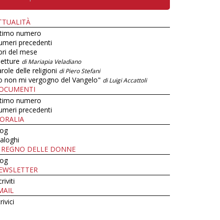
TTUALITÀ
ltimo numero
umeri precedenti
bri del mese
letture
di Mariapia Veladiano
role delle religioni
di Piero Stefani
o non mi vergogno del Vangelo"
di Luigi Accattoli
OCUMENTI
ltimo numero
umeri precedenti
ORALIA
log
aloghi
L REGNO DELLE DONNE
log
EWSLETTER
criviti
MAIL
rivici