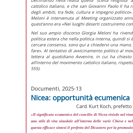
Declinando nella realtà quella “scelta religiosa”
cattolico italiano, e che san Giovanni Paolo II ha 
degli ambiti, tra fede, cultura e impegno politico».
Meloni è intervenuta al Meeting organizzato ann
quest’anno era «Nei luoghi deserti costruiremo con
Nel suo ampio discorso Giorgia Meloni ha rivendi
politica estera che nella politica interna, quindi si
cercare consenso, sono qui a chiedervi una mano, p
fare».
Al tentativo di avvicinamento politico al mo
lettera al quotidiano
Avvenire,
in cui ha chiesto
all’interno del movimento cattolico italiano, rispett
555).
Documenti, 2025-13
Nicea: opportunità ecumenica
Card. Kurt Koch, prefetto 
«Il significato ecumenico del concilio di Nicea risiede nel ri
uno stile di vita sinodale all’interno delle varie Chiese e 
questa efficace sintesi il prefetto del Dicastero per la promozio