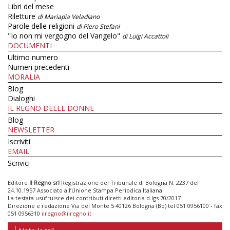
Libri del mese
Riletture
di Mariapia Veladiano
Parole delle religioni
di Piero Stefani
"Io non mi vergogno del Vangelo"
di Luigi Accattoli
DOCUMENTI
Ultimo numero
Numeri precedenti
MORALIA
Blog
Dialoghi
IL REGNO DELLE DONNE
Blog
NEWSLETTER
Iscriviti
EMAIL
Scrivici
Editore
Il Regno srl
Registrazione del Tribunale di Bologna N. 2237 del
24.10.1957 Associato all’Unione Stampa Periodica Italiana
La testata usufruisce dei contributi diretti editoria d.lgs 70/2017
Direzione e redazione Via del Monte 5 40126 Bologna (Bo) tel 051 0956100 - fax
051 0956310
ilregno@ilregno.it