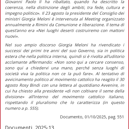
Giovanni Paolo II ha ribaltato, quando ha descritto la
coerenza, nella distinzione degli ambiti, tra fede, cultura e
impegno politico».
Il 23 agosto la presidente del Consiglio dei
ministri Giorgia Meloni è intervenuta al Meeting organizzato
annualmente a Rimini da Comunione e liberazione. Il tema di
quest’anno era «Nei luoghi deserti costruiremo con mattoni
nuovi».
Nel suo ampio discorso Giorgia Meloni ha rivendicato i
successi dei primi tre anni del suo Governo, sia in politica
estera che nella politica interna, quindi si è rivolta all’uditorio
acclamante affermando:
«Non sono qui a cercare consenso,
sono qui a chiedervi una mano, perché senza luoghi di
società viva la politica non ce la può fare».
Al tentativo di
avvicinamento politico al movimento cattolico ha reagito il 30
agosto Rosy Bindi con una lettera al quotidiano
Avvenire,
in
cui ha chiesto alla presidente
«di non coltivare il seme della
divisione»
all’interno del movimento cattolico italiano,
rispettando il pluralismo che lo caratterizza (in
questo
numero
a p. 555).
Documento, 01/10/2025, pag. 551
Documenti, 2025-13