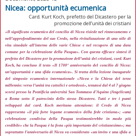
Nicea: opportunità ecumenica
Card. Kurt Koch, prefetto del Dicastero per la
promozione dell’unità dei cristiani
«Il significato ecumenico del concilio di Nicea risiede nel rinnovamento e
nell’approfondimento del suo Credo, nella rivitalizzazione di uno stile di
vita sinodale all’interno delle varie Chiese e nel recupero di una data
comune per la celebrazione della Pasqua»
. Con questa efficace sintesi il
prefetto del Dicastero per la promozione dell’unità dei cristiani, card. Kurt
Koch, ha concluso il testo «Il 1700° anniversario del concilio di Nicea:
un’opportunità e una sfida ecumenica». Si tratta della lezione inaugurale
del simposio ecumenico internazionale «Nicea e la Chiesa del terzo
millennio: verso l’unità tra cattolici e ortodossi», tenutosi dal 4 al 7 giugno
scorsi presso la Pontificia università San Tommaso d’Aquino (Angelicum)
a Roma sotto il patrocinio dello stesso Dicastero. Tutti e tre i punti
sviluppati dal card. Koch meritano attenzione: il Credo di Nicea
rappresenta
«il più forte legame ecumenico della fede cristiana»; «una
celebrazione condivisa della Pasqua testimonierebbe in modo più
credibile»
che la Pasqua è la festa
«più importante del cristianesimo»;
ma
soprattutto l’anniversario di Nicea va considerato
«un invito e una sfida a