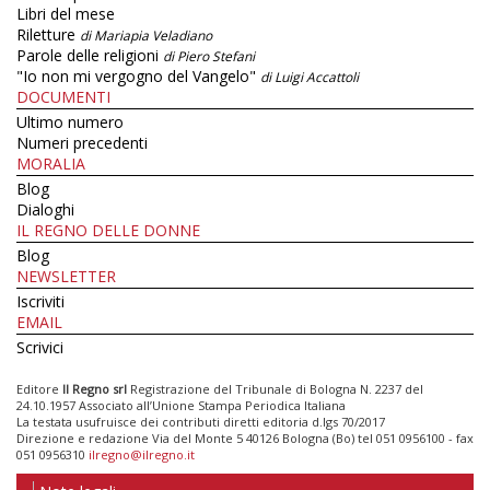
Libri del mese
Riletture
di Mariapia Veladiano
Parole delle religioni
di Piero Stefani
"Io non mi vergogno del Vangelo"
di Luigi Accattoli
DOCUMENTI
Ultimo numero
Numeri precedenti
MORALIA
Blog
Dialoghi
IL REGNO DELLE DONNE
Blog
NEWSLETTER
Iscriviti
EMAIL
Scrivici
Editore
Il Regno srl
Registrazione del Tribunale di Bologna N. 2237 del
24.10.1957 Associato all’Unione Stampa Periodica Italiana
La testata usufruisce dei contributi diretti editoria d.lgs 70/2017
Direzione e redazione Via del Monte 5 40126 Bologna (Bo) tel 051 0956100 - fax
051 0956310
ilregno@ilregno.it