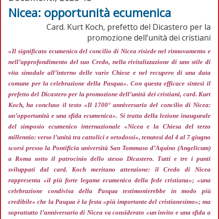
Nicea: opportunità ecumenica
Card. Kurt Koch, prefetto del Dicastero per la
promozione dell’unità dei cristiani
«Il significato ecumenico del concilio di Nicea risiede nel rinnovamento e
nell’approfondimento del suo Credo, nella rivitalizzazione di uno stile di
vita sinodale all’interno delle varie Chiese e nel recupero di una data
comune per la celebrazione della Pasqua»
. Con questa efficace sintesi il
prefetto del Dicastero per la promozione dell’unità dei cristiani, card. Kurt
Koch, ha concluso il testo «Il 1700° anniversario del concilio di Nicea:
un’opportunità e una sfida ecumenica». Si tratta della lezione inaugurale
del simposio ecumenico internazionale «Nicea e la Chiesa del terzo
millennio: verso l’unità tra cattolici e ortodossi», tenutosi dal 4 al 7 giugno
scorsi presso la Pontificia università San Tommaso d’Aquino (Angelicum)
a Roma sotto il patrocinio dello stesso Dicastero. Tutti e tre i punti
sviluppati dal card. Koch meritano attenzione: il Credo di Nicea
rappresenta
«il più forte legame ecumenico della fede cristiana»; «una
celebrazione condivisa della Pasqua testimonierebbe in modo più
credibile»
che la Pasqua è la festa
«più importante del cristianesimo»;
ma
soprattutto l’anniversario di Nicea va considerato
«un invito e una sfida a