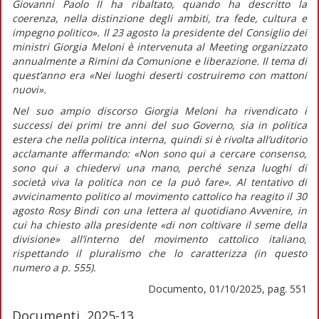
Giovanni Paolo II ha ribaltato, quando ha descritto la
coerenza, nella distinzione degli ambiti, tra fede, cultura e
impegno politico».
Il 23 agosto la presidente del Consiglio dei
ministri Giorgia Meloni è intervenuta al Meeting organizzato
annualmente a Rimini da Comunione e liberazione. Il tema di
quest’anno era «Nei luoghi deserti costruiremo con mattoni
nuovi».
Nel suo ampio discorso Giorgia Meloni ha rivendicato i
successi dei primi tre anni del suo Governo, sia in politica
estera che nella politica interna, quindi si è rivolta all’uditorio
acclamante affermando:
«Non sono qui a cercare consenso,
sono qui a chiedervi una mano, perché senza luoghi di
società viva la politica non ce la può fare».
Al tentativo di
avvicinamento politico al movimento cattolico ha reagito il 30
agosto Rosy Bindi con una lettera al quotidiano
Avvenire,
in
cui ha chiesto alla presidente
«di non coltivare il seme della
divisione»
all’interno del movimento cattolico italiano,
rispettando il pluralismo che lo caratterizza (in
questo
numero
a p. 555).
Documento, 01/10/2025, pag. 551
Documenti, 2025-13