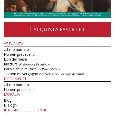
ACQUISTA FASCICOLI
ATTUALITÀ
Ultimo numero
Numeri precedenti
Libri del mese
Riletture
di Mariapia Veladiano
Parole delle religioni
di Piero Stefani
"Io non mi vergogno del Vangelo"
di Luigi Accattoli
DOCUMENTI
Ultimo numero
Numeri precedenti
MORALIA
Blog
Dialoghi
IL REGNO DELLE DONNE