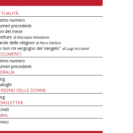
TTUALITÀ
ltimo numero
umeri precedenti
bri del mese
letture
di Mariapia Veladiano
role delle religioni
di Piero Stefani
o non mi vergogno del Vangelo"
di Luigi Accattoli
OCUMENTI
ltimo numero
umeri precedenti
ORALIA
log
aloghi
L REGNO DELLE DONNE
log
EWSLETTER
criviti
MAIL
rivici