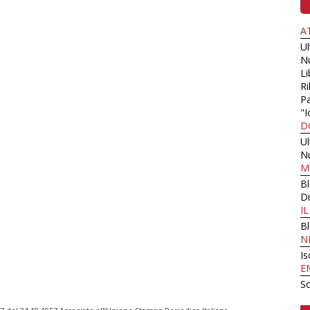
A
U
N
Li
Ri
Pa
"I
D
U
N
M
B
Di
I
B
N
Is
E
Sc