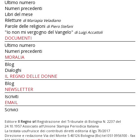
Ultimo numero
Numeri precedenti
Libri del mese
Riletture
di Mariapia Veladiano
Parole delle religioni
di Piero Stefani
"Io non mi vergogno del Vangelo"
di Luigi Accattoli
DOCUMENTI
Ultimo numero
Numeri precedenti
MORALIA
Blog
Dialoghi
IL REGNO DELLE DONNE
Blog
NEWSLETTER
Iscriviti
EMAIL
Scrivici
Editore
Il Regno srl
Registrazione del Tribunale di Bologna N. 2237 del
24.10.1957 Associato all’Unione Stampa Periodica Italiana
La testata usufruisce dei contributi diretti editoria d.lgs 70/2017
Direzione e redazione Via del Monte 5 40126 Bologna (Bo) tel 051 0956100 - fax