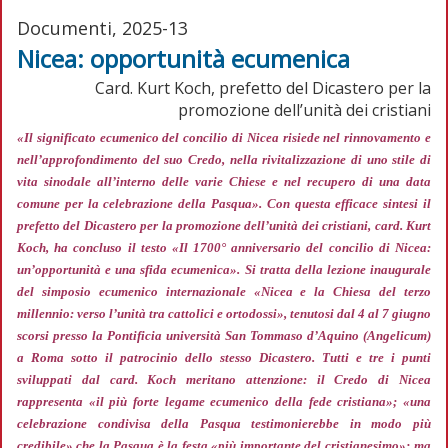
Documenti, 2025-13
Nicea: opportunità ecumenica
Card. Kurt Koch, prefetto del Dicastero per la
promozione dell’unità dei cristiani
«Il significato ecumenico del concilio di Nicea risiede nel rinnovamento e
nell’approfondimento del suo Credo, nella rivitalizzazione di uno stile di
vita sinodale all’interno delle varie Chiese e nel recupero di una data
comune per la celebrazione della Pasqua»
. Con questa efficace sintesi il
prefetto del Dicastero per la promozione dell’unità dei cristiani, card. Kurt
Koch, ha concluso il testo «Il 1700° anniversario del concilio di Nicea:
un’opportunità e una sfida ecumenica». Si tratta della lezione inaugurale
del simposio ecumenico internazionale «Nicea e la Chiesa del terzo
millennio: verso l’unità tra cattolici e ortodossi», tenutosi dal 4 al 7 giugno
scorsi presso la Pontificia università San Tommaso d’Aquino (Angelicum)
a Roma sotto il patrocinio dello stesso Dicastero. Tutti e tre i punti
sviluppati dal card. Koch meritano attenzione: il Credo di Nicea
rappresenta
«il più forte legame ecumenico della fede cristiana»; «una
celebrazione condivisa della Pasqua testimonierebbe in modo più
credibile»
che la Pasqua è la festa
«più importante del cristianesimo»;
ma