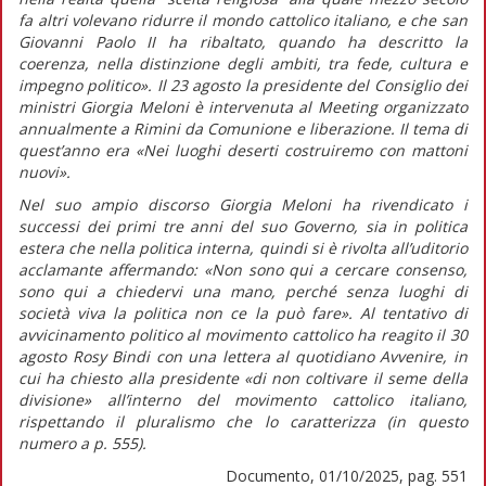
fa altri volevano ridurre il mondo cattolico italiano, e che san
Giovanni Paolo II ha ribaltato, quando ha descritto la
coerenza, nella distinzione degli ambiti, tra fede, cultura e
impegno politico».
Il 23 agosto la presidente del Consiglio dei
ministri Giorgia Meloni è intervenuta al Meeting organizzato
annualmente a Rimini da Comunione e liberazione. Il tema di
quest’anno era «Nei luoghi deserti costruiremo con mattoni
nuovi».
Nel suo ampio discorso Giorgia Meloni ha rivendicato i
successi dei primi tre anni del suo Governo, sia in politica
estera che nella politica interna, quindi si è rivolta all’uditorio
acclamante affermando:
«Non sono qui a cercare consenso,
sono qui a chiedervi una mano, perché senza luoghi di
società viva la politica non ce la può fare».
Al tentativo di
avvicinamento politico al movimento cattolico ha reagito il 30
agosto Rosy Bindi con una lettera al quotidiano
Avvenire,
in
cui ha chiesto alla presidente
«di non coltivare il seme della
divisione»
all’interno del movimento cattolico italiano,
rispettando il pluralismo che lo caratterizza (in
questo
numero
a p. 555).
Documento, 01/10/2025, pag. 551