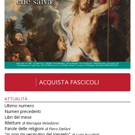
ACQUISTA FASCICOLI
ATTUALITÀ
Ultimo numero
Numeri precedenti
Libri del mese
Riletture
di Mariapia Veladiano
Parole delle religioni
di Piero Stefani
"Io non mi vergogno del Vangelo"
di Luigi Accattoli