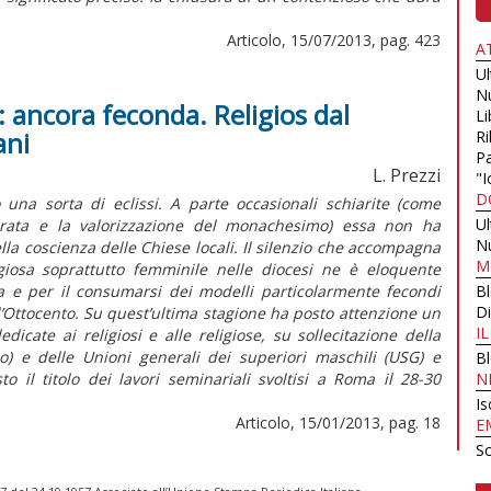
Articolo, 15/07/2013, pag. 423
A
U
N
: ancora feconda. Religios dal
Li
ani
Ri
Pa
L. Prezzi
"I
D
una sorta di eclissi. A parte occasionali schiarite (come
U
ecrata e la valorizzazione del monachesimo) essa non ha
N
ella coscienza delle Chiese locali. Il silenzio che accompagna
M
ligiosa soprattutto femminile nelle diocesi ne è eloquente
a e per il consumarsi dei modelli particolarmente fecondi
B
Di
 l’Ottocento. Su quest’ultima stagione ha posto attenzione un
I
icate ai religiosi e alle religiose, su sollecitazione della
no) e delle Unioni generali dei superiori maschili (USG) e
B
o il titolo dei lavori seminariali svoltisi a Roma il 28-30
N
Is
Articolo, 15/01/2013, pag. 18
E
Sc