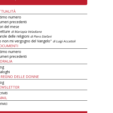
TTUALITÀ
ltimo numero
umeri precedenti
bri del mese
letture
di Mariapia Veladiano
role delle religioni
di Piero Stefani
o non mi vergogno del Vangelo"
di Luigi Accattoli
OCUMENTI
ltimo numero
umeri precedenti
ORALIA
log
aloghi
L REGNO DELLE DONNE
log
EWSLETTER
criviti
MAIL
rivici