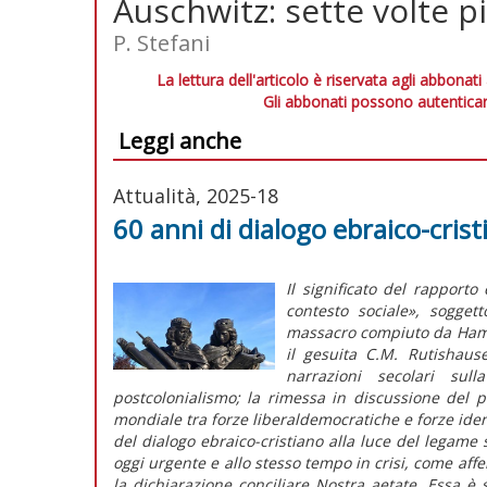
Auschwitz: sette volte p
P. Stefani
La lettura dell'articolo è riservata agli abbonati
Gli abbonati possono autenticar
Leggi anche
Attualità, 2025-18
60 anni di dialogo ebraico-crist
Il significato del rapporto
contesto sociale», sogget
massacro compiuto da Hama
il gesuita C.M. Rutishau
narrazioni secolari su
postcolonialismo; la rimessa in discussione del p
mondiale tra forze liberaldemocratiche e forze identi
del dialogo ebraico-cristiano alla luce del legame 
oggi urgente e allo stesso tempo in crisi, come aff
la dichiarazione conciliare
Nostra aetate
. Essa è 