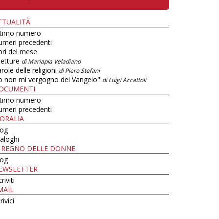
TTUALITÀ
ltimo numero
umeri precedenti
bri del mese
letture
di Mariapia Veladiano
role delle religioni
di Piero Stefani
o non mi vergogno del Vangelo"
di Luigi Accattoli
OCUMENTI
ltimo numero
umeri precedenti
ORALIA
log
aloghi
L REGNO DELLE DONNE
log
EWSLETTER
criviti
MAIL
rivici