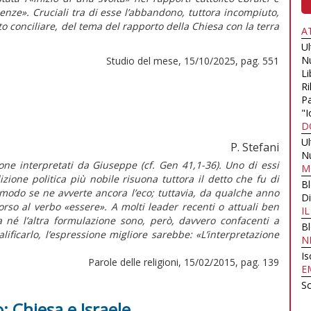
uenze». Cruciali tra di esse l’abbandono, tuttora incompiuto,
sto conciliare, del tema del rapporto della Chiesa con la terra
A
U
N
Studio del mese, 15/10/2025, pag. 551
Li
Ri
Pa
"I
D
U
P. Stefani
N
one interpretati da Giuseppe (cf. Gen 41,1-36). Uno di essi
M
izione politica più nobile risuona tuttora il detto che fu di
B
modo se ne avverte ancora l’eco; tuttavia, da qualche anno
Di
orso al verbo «essere». A molti leader recenti o attuali ben
I
a né l’altra formulazione sono, però, davvero confacenti a
B
ificarlo, l’espressione migliore sarebbe: «L’interpretazione
N
Is
Parole delle religioni, 15/02/2015, pag. 139
E
Sc
o: Chiesa e Israele