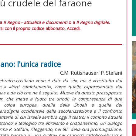
iù crudele del faraone
 a
Il Regno - attualità e documenti
o a
Il Regno digitale
.
si con il proprio codice abbonato.
Accedi.
iano: l'unica radice
C.M. Rutishauser, P. Stefani
 ebraico-cristiano «non è dato da sé», ma è «costituito dal
to a «forti cambiamenti», come quello rappresentato dal
s e da ciò che ne è seguito. Muove da questo presupposto
ser, che mette a fuoco tre snodi: la compresenza di due
lla colpa europea, quella della
Shoah
e quella del
aradigma occidentale della secolarizzazione e il confronto
tarie di cui Israele sembra oggi il teatro; il compito attuale
storico e teologico tra ebraismo e cristianesimo. Un dialogo
erma P. Stefani, rileggendo, nel 60° della sua promulgazione,
stata l’«inizio di una svolta» nei rapporti cattolico-ebraici e