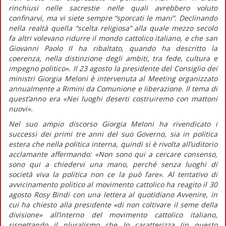
rinchiusi nelle sacrestie nelle quali avrebbero voluto
confinarvi, ma vi siete sempre “sporcati le mani”. Declinando
nella realtà quella “scelta religiosa” alla quale mezzo secolo
fa altri volevano ridurre il mondo cattolico italiano, e che san
Giovanni Paolo II ha ribaltato, quando ha descritto la
coerenza, nella distinzione degli ambiti, tra fede, cultura e
impegno politico».
Il 23 agosto la presidente del Consiglio dei
ministri Giorgia Meloni è intervenuta al Meeting organizzato
annualmente a Rimini da Comunione e liberazione. Il tema di
quest’anno era «Nei luoghi deserti costruiremo con mattoni
nuovi».
Nel suo ampio discorso Giorgia Meloni ha rivendicato i
successi dei primi tre anni del suo Governo, sia in politica
estera che nella politica interna, quindi si è rivolta all’uditorio
acclamante affermando:
«Non sono qui a cercare consenso,
sono qui a chiedervi una mano, perché senza luoghi di
società viva la politica non ce la può fare».
Al tentativo di
avvicinamento politico al movimento cattolico ha reagito il 30
agosto Rosy Bindi con una lettera al quotidiano
Avvenire,
in
cui ha chiesto alla presidente
«di non coltivare il seme della
divisione»
all’interno del movimento cattolico italiano,
rispettando il pluralismo che lo caratterizza (in
questo