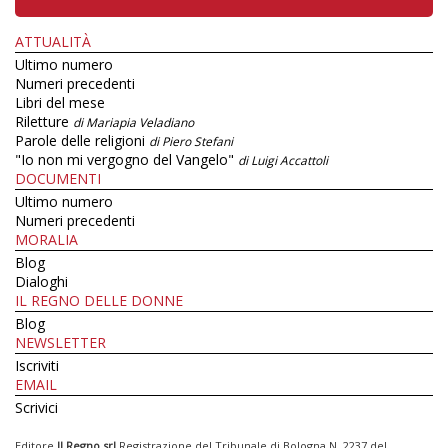
ATTUALITÀ
Ultimo numero
Numeri precedenti
Libri del mese
Riletture
di Mariapia Veladiano
Parole delle religioni
di Piero Stefani
"Io non mi vergogno del Vangelo"
di Luigi Accattoli
DOCUMENTI
Ultimo numero
Numeri precedenti
MORALIA
Blog
Dialoghi
IL REGNO DELLE DONNE
Blog
NEWSLETTER
Iscriviti
EMAIL
Scrivici
Editore
Il Regno srl
Registrazione del Tribunale di Bologna N. 2237 del