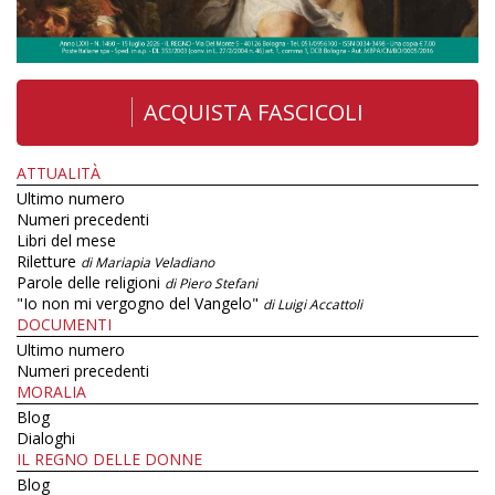
ACQUISTA FASCICOLI
ATTUALITÀ
Ultimo numero
Numeri precedenti
Libri del mese
Riletture
di Mariapia Veladiano
Parole delle religioni
di Piero Stefani
"Io non mi vergogno del Vangelo"
di Luigi Accattoli
DOCUMENTI
Ultimo numero
Numeri precedenti
MORALIA
Blog
Dialoghi
IL REGNO DELLE DONNE
Blog