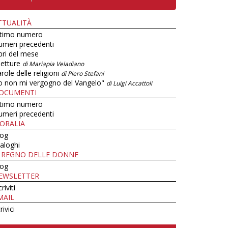
TTUALITÀ
ltimo numero
umeri precedenti
bri del mese
letture
di Mariapia Veladiano
role delle religioni
di Piero Stefani
o non mi vergogno del Vangelo"
di Luigi Accattoli
OCUMENTI
ltimo numero
umeri precedenti
ORALIA
log
aloghi
L REGNO DELLE DONNE
log
EWSLETTER
criviti
MAIL
rivici