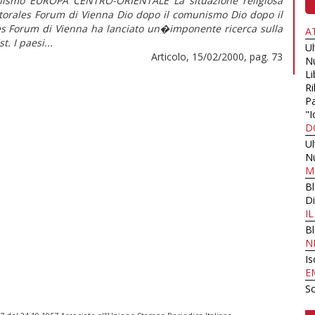
ismo EUROPA CENTRO-ORIENTALE La situazione religiosa
torales Forum di Vienna Dio dopo il comunismo Dio dopo il
les Forum di Vienna ha lanciato un�imponente ricerca sulla
A
t. I paesi...
U
Articolo, 15/02/2000, pag. 73
N
Li
Ri
Pa
"I
D
U
N
M
B
Di
I
B
N
Is
E
Sc