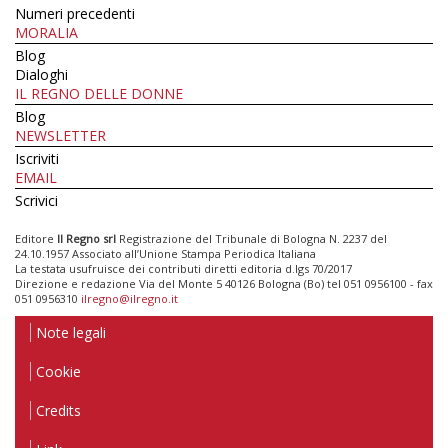
Numeri precedenti
MORALIA
Blog
Dialoghi
IL REGNO DELLE DONNE
Blog
NEWSLETTER
Iscriviti
EMAIL
Scrivici
Editore
Il Regno srl
Registrazione del Tribunale di Bologna N. 2237 del
24.10.1957 Associato all’Unione Stampa Periodica Italiana
La testata usufruisce dei contributi diretti editoria d.lgs 70/2017
Direzione e redazione Via del Monte 5 40126 Bologna (Bo) tel 051 0956100 - fax
051 0956310
ilregno@ilregno.it
Note legali
Cookie
Credits