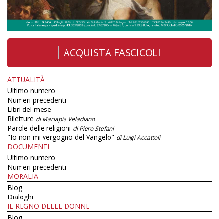
ACQUISTA FASCICOLI
ATTUALITÀ
Ultimo numero
Numeri precedenti
Libri del mese
Riletture
di Mariapia Veladiano
Parole delle religioni
di Piero Stefani
"Io non mi vergogno del Vangelo"
di Luigi Accattoli
DOCUMENTI
Ultimo numero
Numeri precedenti
MORALIA
Blog
Dialoghi
IL REGNO DELLE DONNE
Blog