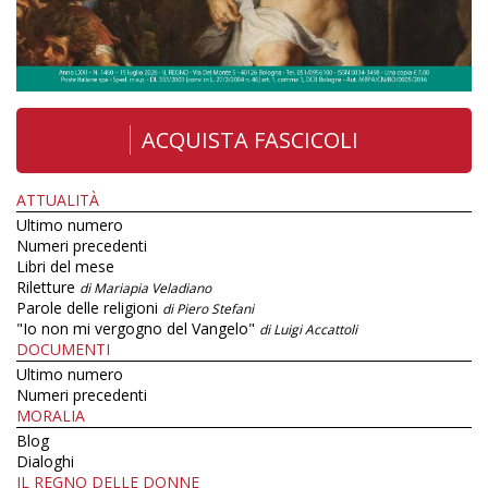
ACQUISTA FASCICOLI
ATTUALITÀ
Ultimo numero
Numeri precedenti
Libri del mese
Riletture
di Mariapia Veladiano
Parole delle religioni
di Piero Stefani
"Io non mi vergogno del Vangelo"
di Luigi Accattoli
DOCUMENTI
Ultimo numero
Numeri precedenti
MORALIA
Blog
Dialoghi
IL REGNO DELLE DONNE