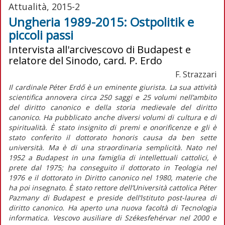
Attualità, 2015-2
Ungheria 1989-2015: Ostpolitik e
piccoli passi
Intervista all'arcivescovo di Budapest e
relatore del Sinodo, card. P. Erdo
F. Strazzari
Il cardinale Péter Erdő è un eminente giurista. La sua attività
scientifica annovera circa 250 saggi e 25 volumi nell’ambito
del diritto canonico e della storia medievale del diritto
canonico. Ha pubblicato anche diversi volumi di cultura e di
spiritualità. È stato insignito di premi e onorificenze e gli è
stato conferito il dottorato honoris causa da ben sette
università. Ma è di una straordinaria semplicità. Nato nel
1952 a Budapest in una famiglia di intellettuali cattolici, è
prete dal 1975; ha conseguito il dottorato in Teologia nel
1976 e il dottorato in Diritto canonico nel 1980, materie che
ha poi insegnato. È stato rettore dell’Università cattolica Péter
Pazmany di Budapest e preside dell’Istituto post-laurea di
diritto canonico. Ha aperto una nuova facoltà di Tecnologia
informatica. Vescovo ausiliare di Székesfehérvar nel 2000 e