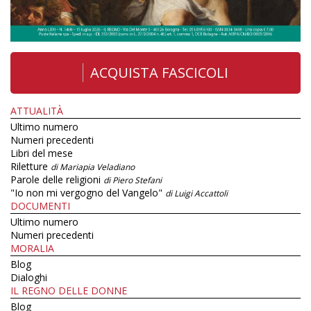
ACQUISTA FASCICOLI
ATTUALITÀ
Ultimo numero
Numeri precedenti
Libri del mese
Riletture
di Mariapia Veladiano
Parole delle religioni
di Piero Stefani
"Io non mi vergogno del Vangelo"
di Luigi Accattoli
DOCUMENTI
Ultimo numero
Numeri precedenti
MORALIA
Blog
Dialoghi
IL REGNO DELLE DONNE
Blog