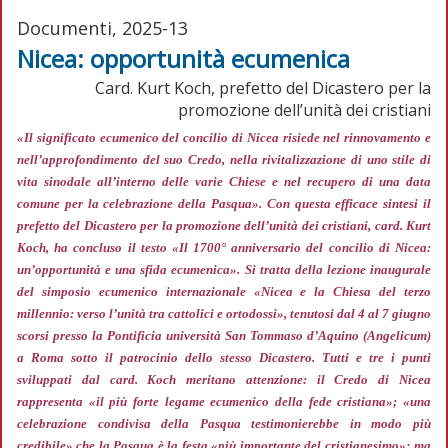
Documenti, 2025-13
Nicea: opportunità ecumenica
Card. Kurt Koch, prefetto del Dicastero per la
promozione dell’unità dei cristiani
«Il significato ecumenico del concilio di Nicea risiede nel rinnovamento e
nell’approfondimento del suo Credo, nella rivitalizzazione di uno stile di
vita sinodale all’interno delle varie Chiese e nel recupero di una data
comune per la celebrazione della Pasqua»
. Con questa efficace sintesi il
prefetto del Dicastero per la promozione dell’unità dei cristiani, card. Kurt
Koch, ha concluso il testo «Il 1700° anniversario del concilio di Nicea:
un’opportunità e una sfida ecumenica». Si tratta della lezione inaugurale
del simposio ecumenico internazionale «Nicea e la Chiesa del terzo
millennio: verso l’unità tra cattolici e ortodossi», tenutosi dal 4 al 7 giugno
scorsi presso la Pontificia università San Tommaso d’Aquino (Angelicum)
a Roma sotto il patrocinio dello stesso Dicastero. Tutti e tre i punti
sviluppati dal card. Koch meritano attenzione: il Credo di Nicea
rappresenta
«il più forte legame ecumenico della fede cristiana»; «una
celebrazione condivisa della Pasqua testimonierebbe in modo più
credibile»
che la Pasqua è la festa
«più importante del cristianesimo»;
ma