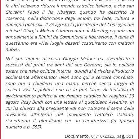
fa altri volevano ridurre il mondo cattolico italiano, e che san
Giovanni Paolo II ha ribaltato, quando ha descritto la
coerenza, nella distinzione degli ambiti, tra fede, cultura e
impegno politico».
Il 23 agosto la presidente del Consiglio dei
ministri Giorgia Meloni è intervenuta al Meeting organizzato
annualmente a Rimini da Comunione e liberazione. Il tema di
quest’anno era «Nei luoghi deserti costruiremo con mattoni
nuovi».
Nel suo ampio discorso Giorgia Meloni ha rivendicato i
successi dei primi tre anni del suo Governo, sia in politica
estera che nella politica interna, quindi si è rivolta all’uditorio
acclamante affermando:
«Non sono qui a cercare consenso,
sono qui a chiedervi una mano, perché senza luoghi di
società viva la politica non ce la può fare».
Al tentativo di
avvicinamento politico al movimento cattolico ha reagito il 30
agosto Rosy Bindi con una lettera al quotidiano
Avvenire,
in
cui ha chiesto alla presidente
«di non coltivare il seme della
divisione»
all’interno del movimento cattolico italiano,
rispettando il pluralismo che lo caratterizza (in
questo
numero
a p. 555).
Documento, 01/10/2025, pag. 551