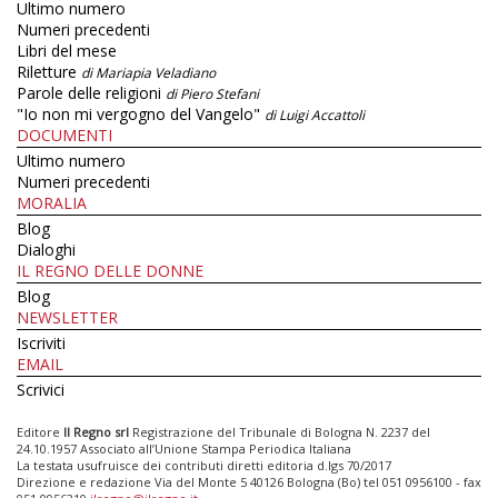
Ultimo numero
Numeri precedenti
Libri del mese
Riletture
di Mariapia Veladiano
Parole delle religioni
di Piero Stefani
"Io non mi vergogno del Vangelo"
di Luigi Accattoli
DOCUMENTI
Ultimo numero
Numeri precedenti
MORALIA
Blog
Dialoghi
IL REGNO DELLE DONNE
Blog
NEWSLETTER
Iscriviti
EMAIL
Scrivici
Editore
Il Regno srl
Registrazione del Tribunale di Bologna N. 2237 del
24.10.1957 Associato all’Unione Stampa Periodica Italiana
La testata usufruisce dei contributi diretti editoria d.lgs 70/2017
Direzione e redazione Via del Monte 5 40126 Bologna (Bo) tel 051 0956100 - fax