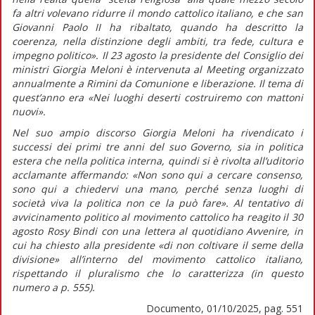
fa altri volevano ridurre il mondo cattolico italiano, e che san
Giovanni Paolo II ha ribaltato, quando ha descritto la
coerenza, nella distinzione degli ambiti, tra fede, cultura e
impegno politico».
Il 23 agosto la presidente del Consiglio dei
ministri Giorgia Meloni è intervenuta al Meeting organizzato
annualmente a Rimini da Comunione e liberazione. Il tema di
quest’anno era «Nei luoghi deserti costruiremo con mattoni
nuovi».
Nel suo ampio discorso Giorgia Meloni ha rivendicato i
successi dei primi tre anni del suo Governo, sia in politica
estera che nella politica interna, quindi si è rivolta all’uditorio
acclamante affermando:
«Non sono qui a cercare consenso,
sono qui a chiedervi una mano, perché senza luoghi di
società viva la politica non ce la può fare».
Al tentativo di
avvicinamento politico al movimento cattolico ha reagito il 30
agosto Rosy Bindi con una lettera al quotidiano
Avvenire,
in
cui ha chiesto alla presidente
«di non coltivare il seme della
divisione»
all’interno del movimento cattolico italiano,
rispettando il pluralismo che lo caratterizza (in
questo
numero
a p. 555).
Documento, 01/10/2025, pag. 551