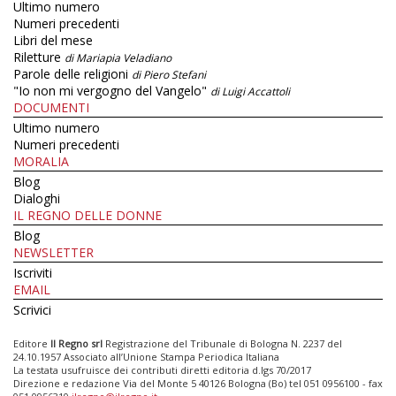
Ultimo numero
Numeri precedenti
Libri del mese
Riletture
di Mariapia Veladiano
Parole delle religioni
di Piero Stefani
"Io non mi vergogno del Vangelo"
di Luigi Accattoli
DOCUMENTI
Ultimo numero
Numeri precedenti
MORALIA
Blog
Dialoghi
IL REGNO DELLE DONNE
Blog
NEWSLETTER
Iscriviti
EMAIL
Scrivici
Editore
Il Regno srl
Registrazione del Tribunale di Bologna N. 2237 del
24.10.1957 Associato all’Unione Stampa Periodica Italiana
La testata usufruisce dei contributi diretti editoria d.lgs 70/2017
Direzione e redazione Via del Monte 5 40126 Bologna (Bo) tel 051 0956100 - fax