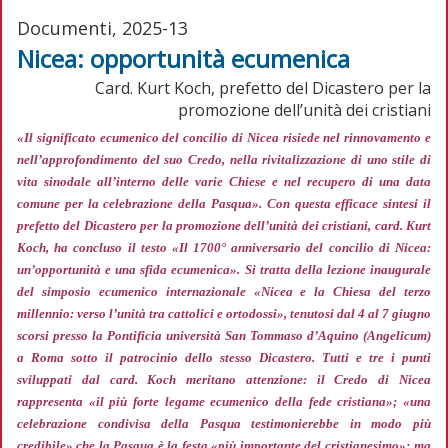
Documenti, 2025-13
Nicea: opportunità ecumenica
Card. Kurt Koch, prefetto del Dicastero per la
promozione dell’unità dei cristiani
«Il significato ecumenico del concilio di Nicea risiede nel rinnovamento e
nell’approfondimento del suo Credo, nella rivitalizzazione di uno stile di
vita sinodale all’interno delle varie Chiese e nel recupero di una data
comune per la celebrazione della Pasqua»
. Con questa efficace sintesi il
prefetto del Dicastero per la promozione dell’unità dei cristiani, card. Kurt
Koch, ha concluso il testo «Il 1700° anniversario del concilio di Nicea:
un’opportunità e una sfida ecumenica». Si tratta della lezione inaugurale
del simposio ecumenico internazionale «Nicea e la Chiesa del terzo
millennio: verso l’unità tra cattolici e ortodossi», tenutosi dal 4 al 7 giugno
scorsi presso la Pontificia università San Tommaso d’Aquino (Angelicum)
a Roma sotto il patrocinio dello stesso Dicastero. Tutti e tre i punti
sviluppati dal card. Koch meritano attenzione: il Credo di Nicea
rappresenta
«il più forte legame ecumenico della fede cristiana»; «una
celebrazione condivisa della Pasqua testimonierebbe in modo più
credibile»
che la Pasqua è la festa
«più importante del cristianesimo»;
ma