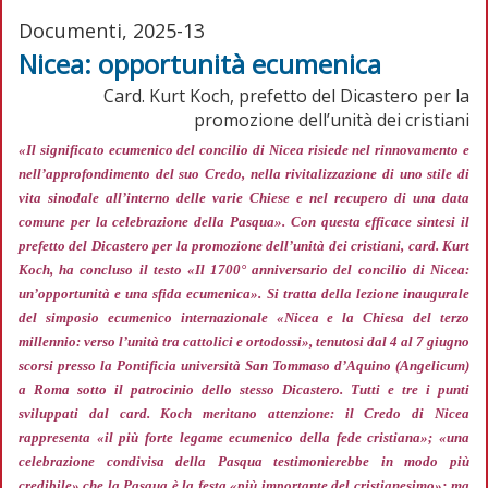
Documenti, 2025-13
Nicea: opportunità ecumenica
Card. Kurt Koch, prefetto del Dicastero per la
promozione dell’unità dei cristiani
«Il significato ecumenico del concilio di Nicea risiede nel rinnovamento e
nell’approfondimento del suo Credo, nella rivitalizzazione di uno stile di
vita sinodale all’interno delle varie Chiese e nel recupero di una data
comune per la celebrazione della Pasqua»
. Con questa efficace sintesi il
prefetto del Dicastero per la promozione dell’unità dei cristiani, card. Kurt
Koch, ha concluso il testo «Il 1700° anniversario del concilio di Nicea:
un’opportunità e una sfida ecumenica». Si tratta della lezione inaugurale
del simposio ecumenico internazionale «Nicea e la Chiesa del terzo
millennio: verso l’unità tra cattolici e ortodossi», tenutosi dal 4 al 7 giugno
scorsi presso la Pontificia università San Tommaso d’Aquino (Angelicum)
a Roma sotto il patrocinio dello stesso Dicastero. Tutti e tre i punti
sviluppati dal card. Koch meritano attenzione: il Credo di Nicea
rappresenta
«il più forte legame ecumenico della fede cristiana»; «una
celebrazione condivisa della Pasqua testimonierebbe in modo più
credibile»
che la Pasqua è la festa
«più importante del cristianesimo»;
ma