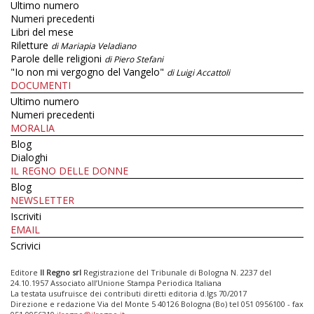
Ultimo numero
Numeri precedenti
Libri del mese
Riletture
di Mariapia Veladiano
Parole delle religioni
di Piero Stefani
"Io non mi vergogno del Vangelo"
di Luigi Accattoli
DOCUMENTI
Ultimo numero
Numeri precedenti
MORALIA
Blog
Dialoghi
IL REGNO DELLE DONNE
Blog
NEWSLETTER
Iscriviti
EMAIL
Scrivici
Editore
Il Regno srl
Registrazione del Tribunale di Bologna N. 2237 del
24.10.1957 Associato all’Unione Stampa Periodica Italiana
La testata usufruisce dei contributi diretti editoria d.lgs 70/2017
Direzione e redazione Via del Monte 5 40126 Bologna (Bo) tel 051 0956100 - fax