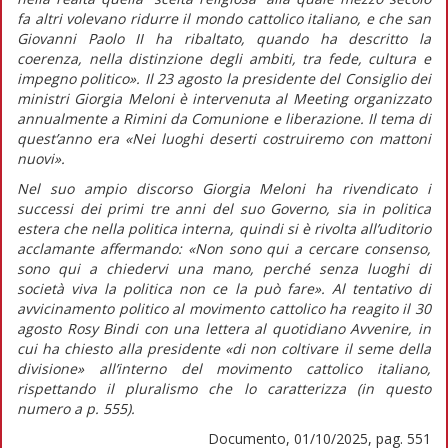
fa altri volevano ridurre il mondo cattolico italiano, e che san
Giovanni Paolo II ha ribaltato, quando ha descritto la
coerenza, nella distinzione degli ambiti, tra fede, cultura e
impegno politico».
Il 23 agosto la presidente del Consiglio dei
ministri Giorgia Meloni è intervenuta al Meeting organizzato
annualmente a Rimini da Comunione e liberazione. Il tema di
quest’anno era «Nei luoghi deserti costruiremo con mattoni
nuovi».
Nel suo ampio discorso Giorgia Meloni ha rivendicato i
successi dei primi tre anni del suo Governo, sia in politica
estera che nella politica interna, quindi si è rivolta all’uditorio
acclamante affermando:
«Non sono qui a cercare consenso,
sono qui a chiedervi una mano, perché senza luoghi di
società viva la politica non ce la può fare».
Al tentativo di
avvicinamento politico al movimento cattolico ha reagito il 30
agosto Rosy Bindi con una lettera al quotidiano
Avvenire,
in
cui ha chiesto alla presidente
«di non coltivare il seme della
divisione»
all’interno del movimento cattolico italiano,
rispettando il pluralismo che lo caratterizza (in
questo
numero
a p. 555).
Documento, 01/10/2025, pag. 551