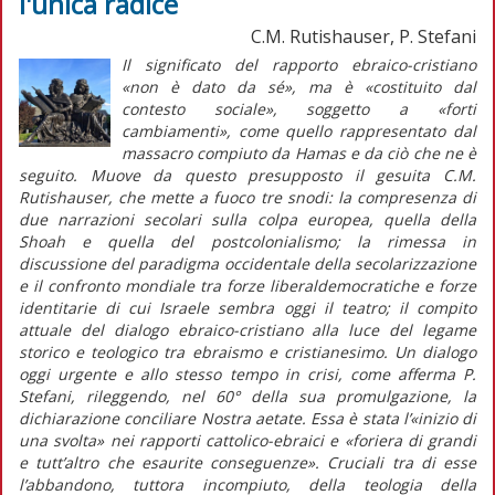
l'unica radice
C.M. Rutishauser, P. Stefani
Il significato del rapporto ebraico-cristiano
«non è dato da sé», ma è «costituito dal
contesto sociale», soggetto a «forti
cambiamenti», come quello rappresentato dal
massacro compiuto da Hamas e da ciò che ne è
seguito. Muove da questo presupposto il gesuita C.M.
Rutishauser, che mette a fuoco tre snodi: la compresenza di
due narrazioni secolari sulla colpa europea, quella della
Shoah
e quella del postcolonialismo; la rimessa in
discussione del paradigma occidentale della secolarizzazione
e il confronto mondiale tra forze liberaldemocratiche e forze
identitarie di cui Israele sembra oggi il teatro; il compito
attuale del dialogo ebraico-cristiano alla luce del legame
storico e teologico tra ebraismo e cristianesimo. Un dialogo
oggi urgente e allo stesso tempo in crisi, come afferma P.
Stefani, rileggendo, nel 60° della sua promulgazione, la
dichiarazione conciliare
Nostra aetate
. Essa è stata l’«inizio di
una svolta» nei rapporti cattolico-ebraici e «foriera di grandi
e tutt’altro che esaurite conseguenze». Cruciali tra di esse
l’abbandono, tuttora incompiuto, della teologia della