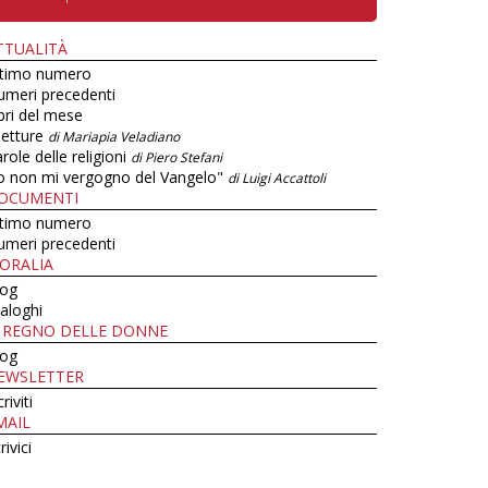
TTUALITÀ
ltimo numero
umeri precedenti
bri del mese
letture
di Mariapia Veladiano
role delle religioni
di Piero Stefani
o non mi vergogno del Vangelo"
di Luigi Accattoli
OCUMENTI
ltimo numero
umeri precedenti
ORALIA
log
aloghi
L REGNO DELLE DONNE
log
EWSLETTER
criviti
MAIL
rivici