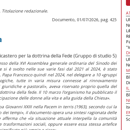
. Titolazione redazionale.
A
Documento, 01/07/2026, pag. 425
U
N
Li
Ri
a
Pa
"I
D
icastero per la dottrina della Fede (Gruppo di studio 5)
U
sso della XVI Assemblea generale ordinaria del Sinodo dei
N
e si è svolto nelle sue varie fasi dal 2021 al 2024, è stato
M
a. Papa Francesco quindi nel 2024, nel delegare a 10 «gruppi
B
logiche, tutte in varia misura connesse al rinnovamento
Di
 giuridiche e pastorali»,
aveva riservato proprio quella del
I
dottrina della fede. Il 10 marzo l’organismo ha pubblicato il
B
ipazione delle donne alla vita e alla guida della Chiesa».
N
a Giovanni XXIII nella
Pacem in terris
(1963)
,
secondo cui la
Is
o dei tempi», il documento opera una sintesi ragionata delle
E
e afferma che
«la situazione attuale interpella la comunità
Sc
e trasformazioni sociali, oppure essere essa stessa artefice
ignificato più ampio e ricco».