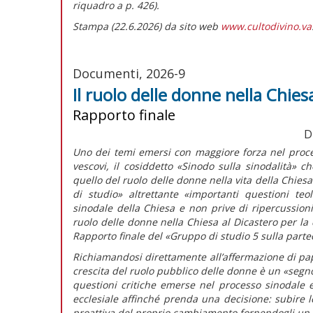
riquadro
a p. 426).
Stampa (22.6.2026) da sito web
www.cultodivino.va
Documenti, 2026-9
Il ruolo delle donne nella Chies
Rapporto finale
D
Uno dei temi emersi con maggiore forza nel proce
vescovi, il cosiddetto «Sinodo sulla sinodalità» ch
quello del ruolo delle donne nella vita della Chies
di studio» altrettante
«importanti questioni teo
sinodale della Chiesa e non prive di ripercussioni
ruolo delle donne nella Chiesa al Dicastero per la 
Rapporto finale
del «Gruppo di studio 5 sulla partec
Richiamandosi direttamente all’affermazione di pap
crescita del ruolo pubblico delle donne è un «segn
questioni critiche emerse nel processo sinodale 
ecclesiale affinché prenda una decisione: subire l
proattiva del proprio cambiamento fornendogli un s