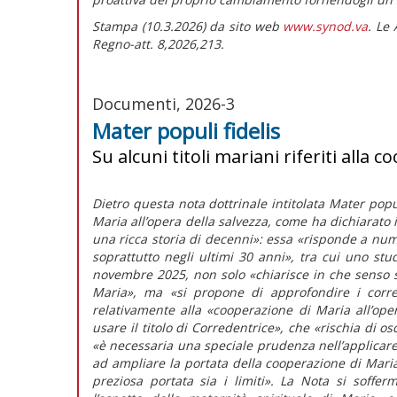
Stampa (10.3.2026) da sito web
www.synod.va
. Le
Regno-att. 8,2026,213.
Documenti, 2026-3
Mater populi fidelis
Su alcuni titoli mariani riferiti alla 
Dietro questa
nota dottrinale
intitolata
Mater popul
Maria all’opera della salvezza, come ha dichiarato 
una ricca storia di decenni»:
essa
«risponde a nume
soprattutto negli ultimi 30 anni»
, tra cui uno stu
novembre 2025, non solo
«chiarisce in che senso s
Maria»
, ma
«si propone di approfondire i corre
relativamente alla
«cooperazione di Maria all’ope
usare il titolo di Corredentrice»,
che
«rischia di osc
«è necessaria una speciale prudenza nell’applicar
ad ampliare la portata della cooperazione di Mar
preziosa portata sia i limiti».
La
Nota
si soffer