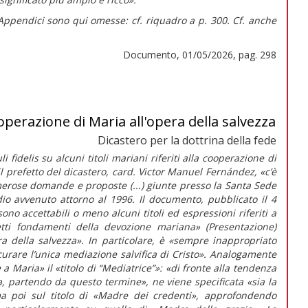
 Appendici sono qui omesse: cf. riquadro a p. 300. Cf. anche
Documento, 01/05/2026, pag. 298
cooperazione di Maria all'opera della salvezza
Dicastero per la dottrina della fede
i fidelis
su alcuni titoli mariani riferiti alla cooperazione di
il prefetto del dicastero, card. Victor Manuel Fernández,
«c’è
rose domande e proposte (...) giunte presso la Santa Sede
dio avvenuto attorno al 1996. Il documento, pubblicato il 4
ono accettabili o meno alcuni titoli ed espressioni riferiti a
tti fondamenti della devozione mariana» (Presentazione)
ra della salvezza».
In particolare, è
«sempre inappropriato
urare l’unica mediazione salvifica di Cristo»
. Analogamente
e a Maria»
il
«titolo di “Mediatrice”»: «di fronte alla tendenza
ia, partendo da questo termine»,
ne viene specificata
«sia la
ma poi sul titolo di «Madre dei credenti», approfondendo