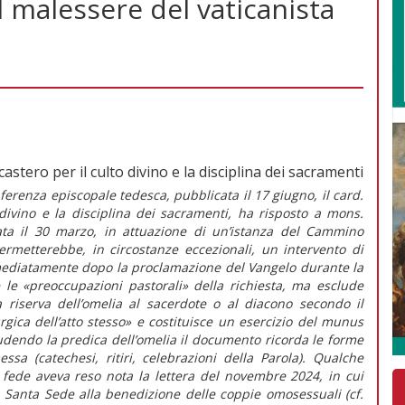
l malessere del vaticanista
castero per il culto divino e la disciplina dei sacramenti
onferenza episcopale tedesca
, pubblicata il 17 giugno, il card.
 divino e la disciplina dei sacramenti, ha risposto a mons.
ta il 30 marzo, in attuazione di un’istanza del Cammino
rmetterebbe, in circostanze eccezionali, un intervento di
mmediatamente dopo la proclamazione del Vangelo durante la
 le
«preoccupazioni pastorali»
della richiesta, ma esclude
a riserva dell’omelia al sacerdote o al diacono secondo il
rgica dell’atto stesso»
e costituisce un esercizio del
munus
ludendo la predica dell’omelia il documento ricorda le forme
ssa (catechesi, ritiri, celebrazioni della Parola). Qualche
a fede aveva reso nota la lettera del novembre 2024, in cui
la Santa Sede alla benedizione delle coppie omosessuali (cf.