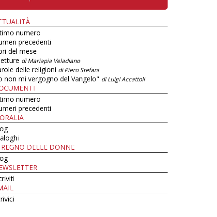
TTUALITÀ
ltimo numero
umeri precedenti
bri del mese
letture
di Mariapia Veladiano
role delle religioni
di Piero Stefani
o non mi vergogno del Vangelo"
di Luigi Accattoli
OCUMENTI
ltimo numero
umeri precedenti
ORALIA
log
aloghi
L REGNO DELLE DONNE
log
EWSLETTER
criviti
MAIL
rivici