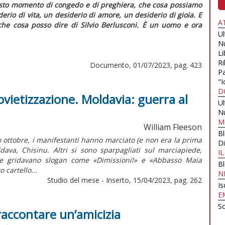
uesto momento di congedo e di preghiera, che cosa possiamo
erio di vita, un desiderio di amore, un desiderio di gioia. E
A
che cosa posso dire di Silvio Berlusconi. È un uomo e ora
U
N
Li
Ri
Documento, 01/07/2023, pag. 423
Pa
"I
D
ovietizzazione. Moldavia: guerra al
U
N
M
William Fleeson
B
ottobre, i manifestanti hanno marciato (e non era la prima
Di
ldava, Chisinu. Altri si sono sparpagliati sul marciapiede,
I
he gridavano slogan come «Dimissioni!» e «Abbasso Maia
B
 cartello...
N
Studio del mese - Inserto, 15/04/2023, pag. 262
Is
E
Sc
raccontare un’amicizia