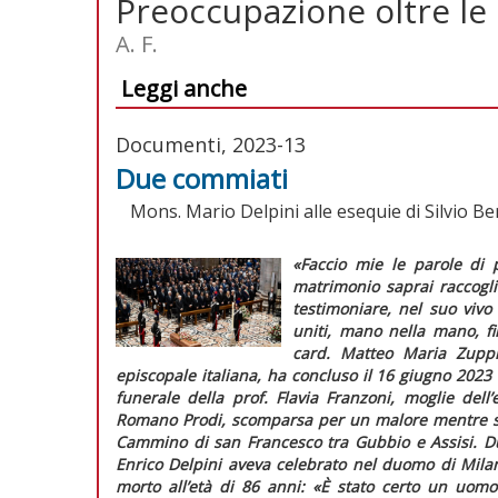
Preoccupazione oltre le
A. F.
Leggi anche
Documenti, 2023-13
Due commiati
Mons. Mario Delpini alle esequie di Silvio Be
«Faccio mie le parole di
matrimonio saprai raccoglie
testimoniare, nel suo vivo
uniti, mano nella mano, fi
card. Matteo Maria Zuppi
episcopale italiana, ha concluso il 16 giugno 2023
funerale della prof. Flavia Franzoni, moglie del
Romano Prodi, scomparsa per un malore mentre sta
Cammino di san Francesco tra Gubbio e Assisi. Due
Enrico Delpini aveva celebrato nel duomo di Mila
morto all’età di 86 anni:
«È stato certo un uomo 