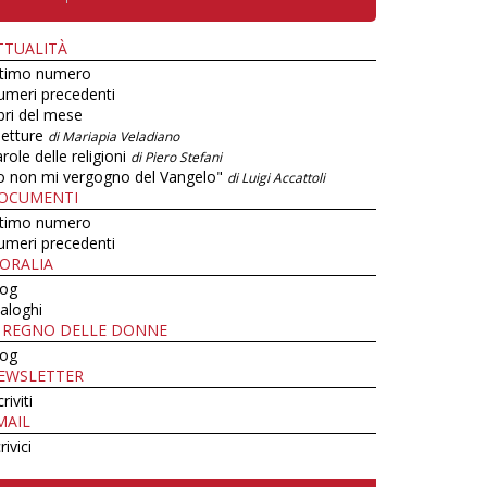
TTUALITÀ
ltimo numero
umeri precedenti
bri del mese
letture
di Mariapia Veladiano
role delle religioni
di Piero Stefani
o non mi vergogno del Vangelo"
di Luigi Accattoli
OCUMENTI
ltimo numero
umeri precedenti
ORALIA
log
aloghi
L REGNO DELLE DONNE
log
EWSLETTER
criviti
MAIL
rivici