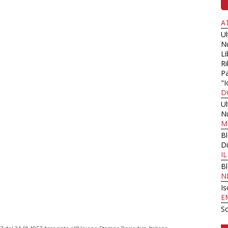
A
U
N
Li
Ri
Pa
"I
D
U
N
M
B
Di
I
B
N
Is
E
Sc