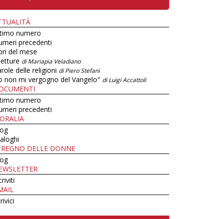
TTUALITÀ
ltimo numero
umeri precedenti
bri del mese
letture
di Mariapia Veladiano
role delle religioni
di Piero Stefani
o non mi vergogno del Vangelo"
di Luigi Accattoli
OCUMENTI
ltimo numero
umeri precedenti
ORALIA
log
aloghi
L REGNO DELLE DONNE
log
EWSLETTER
criviti
MAIL
rivici