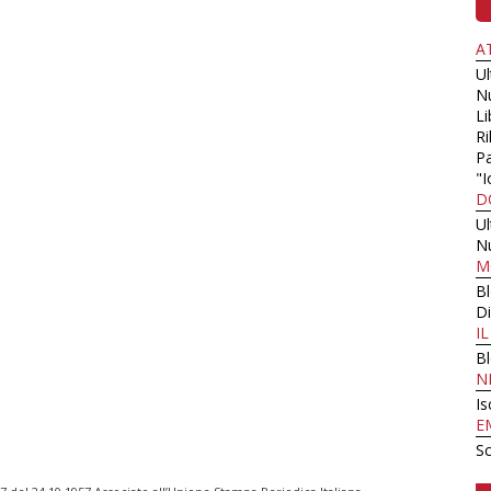
A
U
N
Li
Ri
Pa
"I
D
U
N
M
B
Di
I
B
N
Is
E
Sc