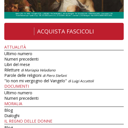
ACQUISTA FASCICOLI
ATTUALITÀ
Ultimo numero
Numeri precedenti
Libri del mese
Riletture
di Mariapia Veladiano
Parole delle religioni
di Piero Stefani
"Io non mi vergogno del Vangelo"
di Luigi Accattoli
DOCUMENTI
Ultimo numero
Numeri precedenti
MORALIA
Blog
Dialoghi
IL REGNO DELLE DONNE
Blog