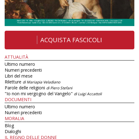
ACQUISTA FASCICOLI
ATTUALITÀ
Ultimo numero
Numeri precedenti
Libri del mese
Riletture
di Mariapia Veladiano
Parole delle religioni
di Piero Stefani
"Io non mi vergogno del Vangelo"
di Luigi Accattoli
DOCUMENTI
Ultimo numero
Numeri precedenti
MORALIA
Blog
Dialoghi
IL REGNO DELLE DONNE