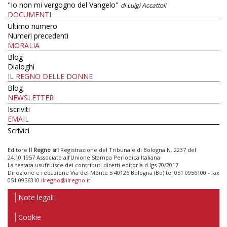
"Io non mi vergogno del Vangelo"
di Luigi Accattoli
DOCUMENTI
Ultimo numero
Numeri precedenti
MORALIA
Blog
Dialoghi
IL REGNO DELLE DONNE
Blog
NEWSLETTER
Iscriviti
EMAIL
Scrivici
Editore
Il Regno srl
Registrazione del Tribunale di Bologna N. 2237 del
24.10.1957 Associato all’Unione Stampa Periodica Italiana
La testata usufruisce dei contributi diretti editoria d.lgs 70/2017
Direzione e redazione Via del Monte 5 40126 Bologna (Bo) tel 051 0956100 - fax
051 0956310
ilregno@ilregno.it
Note legali
Cookie