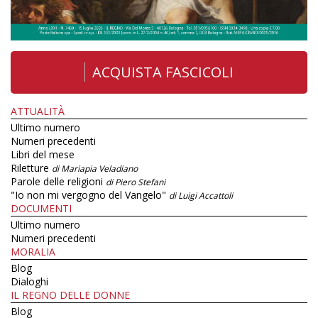
ACQUISTA FASCICOLI
ATTUALITÀ
Ultimo numero
Numeri precedenti
Libri del mese
Riletture
di Mariapia Veladiano
Parole delle religioni
di Piero Stefani
"Io non mi vergogno del Vangelo"
di Luigi Accattoli
DOCUMENTI
Ultimo numero
Numeri precedenti
MORALIA
Blog
Dialoghi
IL REGNO DELLE DONNE
Blog