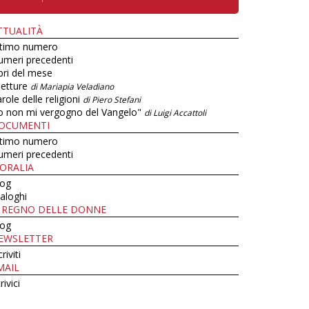
TTUALITÀ
ltimo numero
umeri precedenti
bri del mese
letture
di Mariapia Veladiano
role delle religioni
di Piero Stefani
o non mi vergogno del Vangelo"
di Luigi Accattoli
OCUMENTI
ltimo numero
umeri precedenti
ORALIA
log
aloghi
L REGNO DELLE DONNE
log
EWSLETTER
criviti
MAIL
rivici