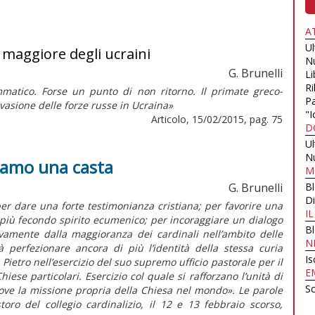
A
U
o maggiore degli ucraini
N
G. Brunelli
Li
Ri
atico. Forse un punto di non ritorno. Il primate greco-
Pa
nvasione delle forze russe in Ucraina»
"I
Articolo, 15/02/2015, pag. 75
D
U
N
siamo una casta
M
G. Brunelli
B
Di
er dare una forte testimonianza cristiana; per favorire una
I
più fecondo spirito ecumenico; per incoraggiare un dialogo
B
vivamente dalla maggioranza dei cardinali nell’ambito delle
N
 perfezionare ancora di più l’identità della stessa curia
Is
Pietro nell’esercizio del suo supremo ufficio pastorale per il
E
iese particolari. Esercizio col quale si rafforzano l’unità di
Sc
ove la missione propria della Chiesa nel mondo». Le parole
oro del collegio cardinalizio, il 12 e 13 febbraio scorso,