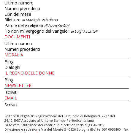
Ultimo numero
Numeri precedenti
Libri del mese
Riletture
di Mariapia Veladiano
Parole delle religioni
di Piero Stefani
"Io non mi vergogno del Vangelo"
di Luigi Accattoli
DOCUMENTI
Ultimo numero
Numeri precedenti
MORALIA
Blog
Dialoghi
IL REGNO DELLE DONNE
Blog
NEWSLETTER
Iscriviti
EMAIL
Scrivici
Editore
Il Regno srl
Registrazione del Tribunale di Bologna N. 2237 del
24.10.1957 Associato all’Unione Stampa Periodica Italiana
La testata usufruisce dei contributi diretti editoria d.lgs 70/2017
Direzione e redazione Via del Monte 5 40126 Bologna (Bo) tel 051 0956100 - fax