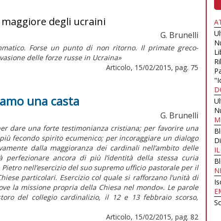
o maggiore degli ucraini
A
U
G. Brunelli
N
atico. Forse un punto di non ritorno. Il primate greco-
Li
nvasione delle forze russe in Ucraina»
Ri
Articolo, 15/02/2015, pag. 75
Pa
"I
D
siamo una casta
U
N
G. Brunelli
M
er dare una forte testimonianza cristiana; per favorire una
B
più fecondo spirito ecumenico; per incoraggiare un dialogo
Di
vivamente dalla maggioranza dei cardinali nell’ambito delle
I
 perfezionare ancora di più l’identità della stessa curia
B
Pietro nell’esercizio del suo supremo ufficio pastorale per il
N
iese particolari. Esercizio col quale si rafforzano l’unità di
Is
ove la missione propria della Chiesa nel mondo». Le parole
E
oro del collegio cardinalizio, il 12 e 13 febbraio scorso,
Sc
Articolo, 15/02/2015, pag. 82