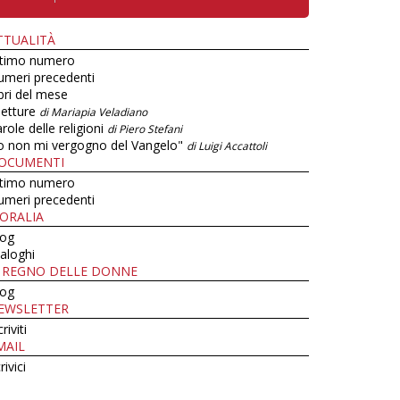
TTUALITÀ
ltimo numero
umeri precedenti
bri del mese
letture
di Mariapia Veladiano
role delle religioni
di Piero Stefani
o non mi vergogno del Vangelo"
di Luigi Accattoli
OCUMENTI
ltimo numero
umeri precedenti
ORALIA
log
aloghi
L REGNO DELLE DONNE
log
EWSLETTER
criviti
MAIL
rivici