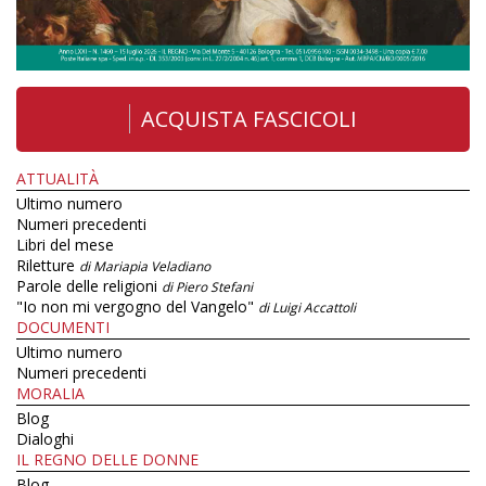
ACQUISTA FASCICOLI
ATTUALITÀ
Ultimo numero
Numeri precedenti
Libri del mese
Riletture
di Mariapia Veladiano
Parole delle religioni
di Piero Stefani
"Io non mi vergogno del Vangelo"
di Luigi Accattoli
DOCUMENTI
Ultimo numero
Numeri precedenti
MORALIA
Blog
Dialoghi
IL REGNO DELLE DONNE
Blog