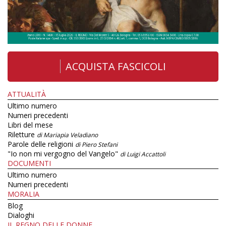
ACQUISTA FASCICOLI
ATTUALITÀ
Ultimo numero
Numeri precedenti
Libri del mese
Riletture
di Mariapia Veladiano
Parole delle religioni
di Piero Stefani
"Io non mi vergogno del Vangelo"
di Luigi Accattoli
DOCUMENTI
Ultimo numero
Numeri precedenti
MORALIA
Blog
Dialoghi
IL REGNO DELLE DONNE