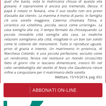
quel che basta, vista la malinconia chiusa di questa vita
giovane. Il soprannome è ancora più tremendo, Denza. Il
papà è notaio in Novara, «ma il suo studio non era preso
d’assalto dai clienti». La mamma è morta di parto. In famiglia
c’è una sorella maggiore, Caterina chiamata Titina, e
un’antica zia «zitellona, piccola, secca come un’aringa». La
casa somiglia alla zia, il tempo fermato da chissaquando. La
piccola immobile città somiglia alla casa. Le modiche
relazioni somigliano alla città, intagliate in un bon ton solido
come le colonne dei monumenti. Tutto si riproduce uguale,
privo di grazia e intento. Un matrimonio in provincia, di
Marchesa Colombi, è una piccola perfezione, asciutto come
un rendiconto, feroce nel restituire un mondo circoscritto
fatto di giorni che si lasciano dimenticare, ironico fin nel
color verdebottiglia del vestito di festa che Gaudenzia riesce
infine a conquistare per il matrimonio della sorella.
Riletture, 15/10/2014, pag. 652
ABBONATI ON-LINE