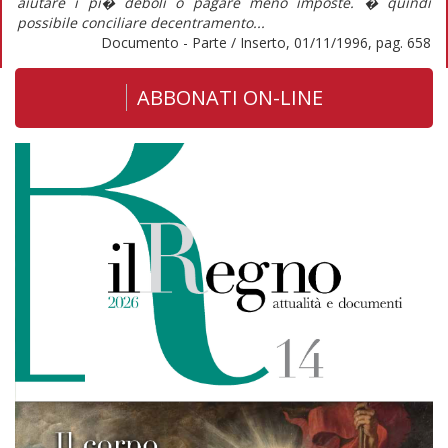
aiutare i pi� deboli o pagare meno imposte. � quindi
possibile conciliare decentramento...
Documento - Parte / Inserto, 01/11/1996, pag. 658
ABBONATI ON-LINE