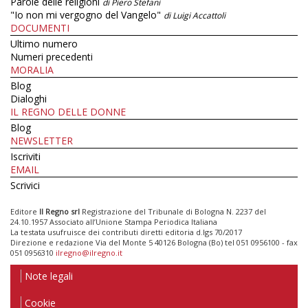
Parole delle religioni
di Piero Stefani
"Io non mi vergogno del Vangelo"
di Luigi Accattoli
DOCUMENTI
Ultimo numero
Numeri precedenti
MORALIA
Blog
Dialoghi
IL REGNO DELLE DONNE
Blog
NEWSLETTER
Iscriviti
EMAIL
Scrivici
Editore
Il Regno srl
Registrazione del Tribunale di Bologna N. 2237 del
24.10.1957 Associato all’Unione Stampa Periodica Italiana
La testata usufruisce dei contributi diretti editoria d.lgs 70/2017
Direzione e redazione Via del Monte 5 40126 Bologna (Bo) tel 051 0956100 - fax
051 0956310
ilregno@ilregno.it
Note legali
Cookie