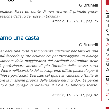
G. Brunelli
A
atico. Forse un punto di non ritorno. Il primate greco-
nvasione delle forze russe in Ucraina»
U
Articolo, 15/02/2015, pag. 75
N
Li
Ri
Pa
siamo una casta
"I
D
G. Brunelli
U
er dare una forte testimonianza cristiana; per favorire una
N
più fecondo spirito ecumenico; per incoraggiare un dialogo
M
vivamente dalla maggioranza dei cardinali nell’ambito delle
B
 perfezionare ancora di più l’identità della stessa curia
Di
Pietro nell’esercizio del suo supremo ufficio pastorale per il
I
iese particolari. Esercizio col quale si rafforzano l’unità di
B
ove la missione propria della Chiesa nel mondo». Le parole
N
oro del collegio cardinalizio, il 12 e 13 febbraio scorso,
Is
E
Articolo, 15/02/2015, pag. 82
Sc