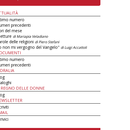
TTUALITÀ
ltimo numero
umeri precedenti
bri del mese
letture
di Mariapia Veladiano
role delle religioni
di Piero Stefani
o non mi vergogno del Vangelo"
di Luigi Accattoli
OCUMENTI
ltimo numero
umeri precedenti
ORALIA
log
aloghi
L REGNO DELLE DONNE
log
EWSLETTER
criviti
MAIL
rivici