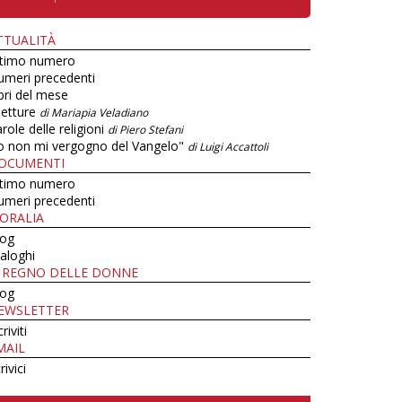
TTUALITÀ
ltimo numero
umeri precedenti
bri del mese
letture
di Mariapia Veladiano
role delle religioni
di Piero Stefani
o non mi vergogno del Vangelo"
di Luigi Accattoli
OCUMENTI
ltimo numero
umeri precedenti
ORALIA
log
aloghi
L REGNO DELLE DONNE
log
EWSLETTER
criviti
MAIL
rivici