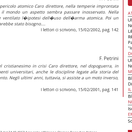
ericolo atomico Caro direttore, nella temperie improntata
sa il mondo un aspetto sembra passare inosservato. Nella
A
 ventilato l�ipotesi dell�uso dell�arma atomica. Poi un
U
rebbe stato bisogno....
N
I lettori ci scrivono, 15/02/2002, pag. 142
Li
Ri
Pa
"I
D
F. Petrini
U
del cristianesimo in crisi Caro direttore, nel dopoguerra, in
N
M
ti universitari, anche le discipline legate alla storia del
o. Negli ultimi anni, tuttavia, si assiste a un moto inverso,
B
Di
I lettori ci scrivono, 15/02/2001, pag. 141
I
B
N
Is
E
Sc