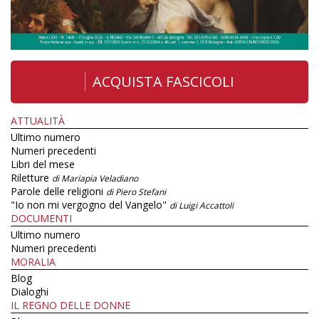
ACQUISTA FASCICOLI
ATTUALITÀ
Ultimo numero
Numeri precedenti
Libri del mese
Riletture
di Mariapia Veladiano
Parole delle religioni
di Piero Stefani
"Io non mi vergogno del Vangelo"
di Luigi Accattoli
DOCUMENTI
Ultimo numero
Numeri precedenti
MORALIA
Blog
Dialoghi
IL REGNO DELLE DONNE