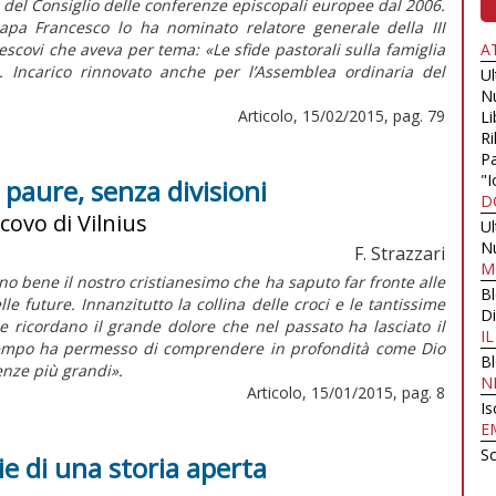
del Consiglio delle conferenze episcopali europee dal 2006.
papa Francesco lo ha nominato relatore generale della III
scovi che aveva per tema: «Le sfide pastorali sulla famiglia
A
4). Incarico rinnovato anche per l’Assemblea ordinaria del
U
N
Articolo, 15/02/2015, pag. 79
Li
Ri
Pa
"I
a paure, senza divisioni
D
covo di Vilnius
U
N
F. Strazzari
M
ono bene il nostro cristianesimo che ha saputo far fronte alle
B
le future. Innanzitutto la collina delle croci e le tantissime
Di
de ricordano il grande dolore che nel passato ha lasciato il
I
 tempo ha permesso di comprendere in profondità come Dio
B
nze più grandi».
N
Articolo, 15/01/2015, pag. 8
Is
E
Sc
ie di una storia aperta