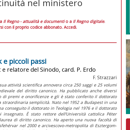
inuità nel ministero
 a
Il Regno - attualità e documenti
o a
Il Regno digitale
.
si con il proprio codice abbonato.
Accedi.
e piccoli passi
 e relatore del Sinodo, card. P. Erdo
F. Strazzari
sua attività scientifica annovera circa 250 saggi e 25 volumi
edievale del diritto canonico. Ha pubblicato anche diversi
o di premi e onorificenze e gli è stato conferito il dottorato
a straordinaria semplicità. Nato nel 1952 a Budapest in una
; ha conseguito il dottorato in Teologia nel 1976 e il dottorato
insegnato. È stato rettore dell’Università cattolica Péter
laurea di diritto canonico. Ha aperto una nuova facoltà di
esfehérvar nel 2000 e arcivescovo-metropolita di Esztergom-