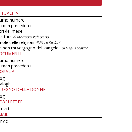
TTUALITÀ
ltimo numero
umeri precedenti
bri del mese
letture
di Mariapia Veladiano
role delle religioni
di Piero Stefani
o non mi vergogno del Vangelo"
di Luigi Accattoli
OCUMENTI
ltimo numero
umeri precedenti
ORALIA
log
aloghi
L REGNO DELLE DONNE
log
EWSLETTER
criviti
MAIL
rivici