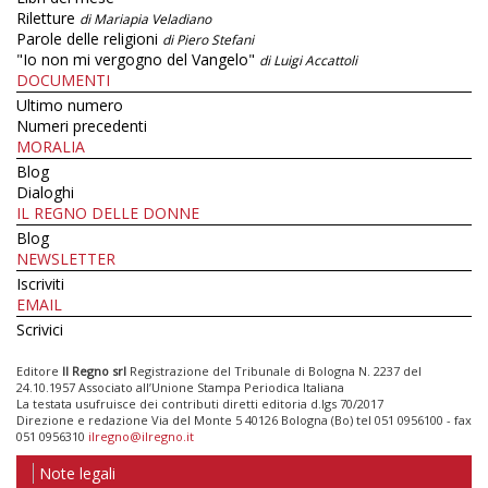
Riletture
di Mariapia Veladiano
Parole delle religioni
di Piero Stefani
"Io non mi vergogno del Vangelo"
di Luigi Accattoli
DOCUMENTI
Ultimo numero
Numeri precedenti
MORALIA
Blog
Dialoghi
IL REGNO DELLE DONNE
Blog
NEWSLETTER
Iscriviti
EMAIL
Scrivici
Editore
Il Regno srl
Registrazione del Tribunale di Bologna N. 2237 del
24.10.1957 Associato all’Unione Stampa Periodica Italiana
La testata usufruisce dei contributi diretti editoria d.lgs 70/2017
Direzione e redazione Via del Monte 5 40126 Bologna (Bo) tel 051 0956100 - fax
051 0956310
ilregno@ilregno.it
Note legali