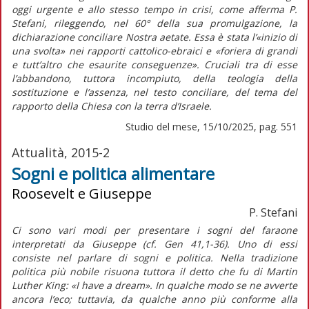
oggi urgente e allo stesso tempo in crisi, come afferma P.
Stefani, rileggendo, nel 60° della sua promulgazione, la
dichiarazione conciliare
Nostra aetate
. Essa è stata l’«inizio di
una svolta» nei rapporti cattolico-ebraici e «foriera di grandi
e tutt’altro che esaurite conseguenze». Cruciali tra di esse
l’abbandono, tuttora incompiuto, della teologia della
sostituzione e l’assenza, nel testo conciliare, del tema del
rapporto della Chiesa con la terra d’Israele.
Studio del mese, 15/10/2025, pag. 551
Attualità, 2015-2
Sogni e politica alimentare
Roosevelt e Giuseppe
P. Stefani
Ci sono vari modi per presentare i sogni del faraone
interpretati da Giuseppe (cf. Gen 41,1-36). Uno di essi
consiste nel parlare di sogni e politica. Nella tradizione
politica più nobile risuona tuttora il detto che fu di Martin
Luther King: «I have a dream». In qualche modo se ne avverte
ancora l’eco; tuttavia, da qualche anno più conforme alla