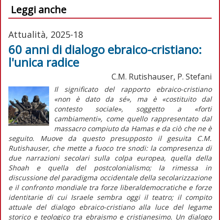
Leggi anche
Attualità, 2025-18
60 anni di dialogo ebraico-cristiano:
l'unica radice
C.M. Rutishauser, P. Stefani
Il significato del rapporto ebraico-cristiano
«non è dato da sé», ma è «costituito dal
contesto sociale», soggetto a «forti
cambiamenti», come quello rappresentato dal
massacro compiuto da Hamas e da ciò che ne è
seguito. Muove da questo presupposto il gesuita C.M.
Rutishauser, che mette a fuoco tre snodi: la compresenza di
due narrazioni secolari sulla colpa europea, quella della
Shoah
e quella del postcolonialismo; la rimessa in
discussione del paradigma occidentale della secolarizzazione
e il confronto mondiale tra forze liberaldemocratiche e forze
identitarie di cui Israele sembra oggi il teatro; il compito
attuale del dialogo ebraico-cristiano alla luce del legame
storico e teologico tra ebraismo e cristianesimo. Un dialogo