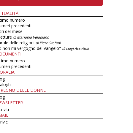
TTUALITÀ
ltimo numero
umeri precedenti
bri del mese
letture
di Mariapia Veladiano
role delle religioni
di Piero Stefani
o non mi vergogno del Vangelo"
di Luigi Accattoli
OCUMENTI
ltimo numero
umeri precedenti
ORALIA
log
aloghi
L REGNO DELLE DONNE
log
EWSLETTER
criviti
MAIL
rivici