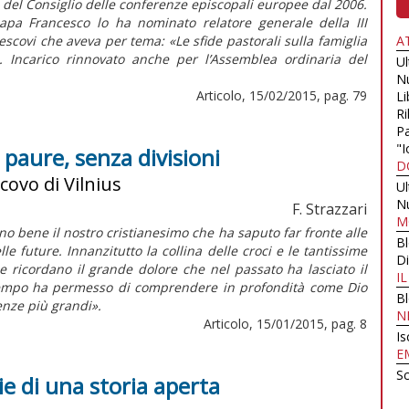
del Consiglio delle conferenze episcopali europee dal 2006.
papa Francesco lo ha nominato relatore generale della III
scovi che aveva per tema: «Le sfide pastorali sulla famiglia
A
4). Incarico rinnovato anche per l’Assemblea ordinaria del
U
N
Articolo, 15/02/2015, pag. 79
Li
Ri
Pa
"I
a paure, senza divisioni
D
covo di Vilnius
U
N
F. Strazzari
M
ono bene il nostro cristianesimo che ha saputo far fronte alle
B
le future. Innanzitutto la collina delle croci e le tantissime
Di
de ricordano il grande dolore che nel passato ha lasciato il
I
 tempo ha permesso di comprendere in profondità come Dio
B
nze più grandi».
N
Articolo, 15/01/2015, pag. 8
Is
E
Sc
ie di una storia aperta