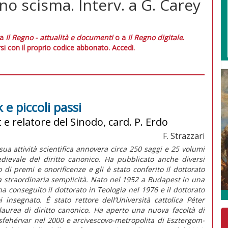
o scisma. Interv. a G. Carey
 a
Il Regno - attualità e documenti
o a
Il Regno digitale
.
si con il proprio codice abbonato.
Accedi.
e piccoli passi
 e relatore del Sinodo, card. P. Erdo
F. Strazzari
sua attività scientifica annovera circa 250 saggi e 25 volumi
edievale del diritto canonico. Ha pubblicato anche diversi
o di premi e onorificenze e gli è stato conferito il dottorato
a straordinaria semplicità. Nato nel 1952 a Budapest in una
; ha conseguito il dottorato in Teologia nel 1976 e il dottorato
insegnato. È stato rettore dell’Università cattolica Péter
laurea di diritto canonico. Ha aperto una nuova facoltà di
esfehérvar nel 2000 e arcivescovo-metropolita di Esztergom-