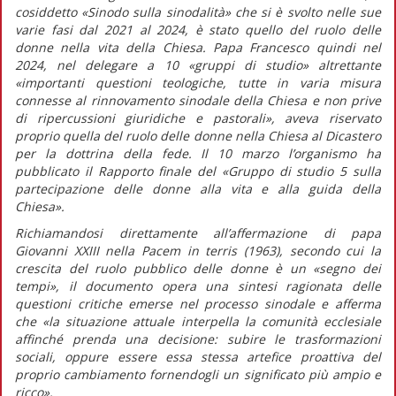
cosiddetto «Sinodo sulla sinodalità» che si è svolto nelle sue
varie fasi dal 2021 al 2024, è stato quello del ruolo delle
donne nella vita della Chiesa. Papa Francesco quindi nel
2024, nel delegare a 10 «gruppi di studio» altrettante
«importanti questioni teologiche, tutte in varia misura
connesse al rinnovamento sinodale della Chiesa e non prive
di ripercussioni giuridiche e pastorali»,
aveva riservato
proprio quella del ruolo delle donne nella Chiesa al Dicastero
per la dottrina della fede. Il 10 marzo l’organismo ha
pubblicato il
Rapporto finale
del «Gruppo di studio 5 sulla
partecipazione delle donne alla vita e alla guida della
Chiesa».
Richiamandosi direttamente all’affermazione di papa
Giovanni XXIII nella
Pacem in terris
(1963)
,
secondo cui la
crescita del ruolo pubblico delle donne è un «segno dei
tempi», il documento opera una sintesi ragionata delle
questioni critiche emerse nel processo sinodale e afferma
che
«la situazione attuale interpella la comunità ecclesiale
affinché prenda una decisione: subire le trasformazioni
sociali, oppure essere essa stessa artefice proattiva del
proprio cambiamento fornendogli un significato più ampio e
ricco».