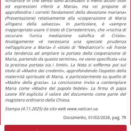
«chiarisce in che senso sono accettabili o meno alcuni titoli
ed espressioni riferiti a Maria»
, ma
«si propone di
approfondire i corretti fondamenti della devozione mariana»
(Presentazione)
relativamente alla
«cooperazione di Maria
all’opera della salvezza».
In particolare, è
«sempre
inappropriato usare il titolo di Corredentrice»,
che
«rischia di
oscurare l’unica mediazione salvifica di Cristo»
.
Analogamente
«è necessaria una speciale prudenza
nell’applicare a Maria»
il
«titolo di “Mediatrice”»: «di fronte
alla tendenza ad ampliare la portata della cooperazione di
Maria, partendo da questo termine»,
ne viene specificata
«sia
la preziosa portata sia i limiti».
La
Nota
si sofferma poi sul
titolo di «Madre dei credenti», approfondendo l’aspetto della
maternità spirituale di Maria, e particolarmente su quello di
«Madre della grazia». La conclusione invita a contemplare
Maria come
«Madre del popolo fedele».
La firma di papa
Leone XIV esplicita il valore del documento come parte del
magistero ordinario della Chiesa.
Stampa (4.11.2025) da sito web www.vatican.va.
Documento, 01/02/2026, pag. 79