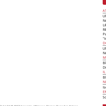
A
U
N
Li
Ri
Pa
"I
D
U
N
M
B
Di
I
B
N
Is
E
Sc