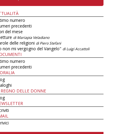
TTUALITÀ
ltimo numero
umeri precedenti
bri del mese
letture
di Mariapia Veladiano
role delle religioni
di Piero Stefani
o non mi vergogno del Vangelo"
di Luigi Accattoli
OCUMENTI
ltimo numero
umeri precedenti
ORALIA
log
aloghi
L REGNO DELLE DONNE
log
EWSLETTER
criviti
MAIL
rivici