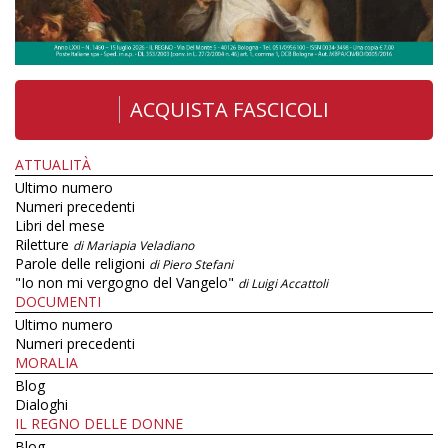
ACQUISTA FASCICOLI
ATTUALITÀ
Ultimo numero
Numeri precedenti
Libri del mese
Riletture
di Mariapia Veladiano
Parole delle religioni
di Piero Stefani
"Io non mi vergogno del Vangelo"
di Luigi Accattoli
DOCUMENTI
Ultimo numero
Numeri precedenti
MORALIA
Blog
Dialoghi
IL REGNO DELLE DONNE
Blog