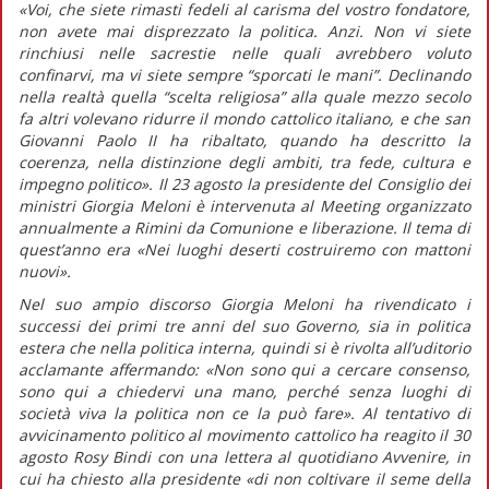
«Voi, che siete rimasti fedeli al carisma del vostro fondatore,
non avete mai disprezzato la politica. Anzi. Non vi siete
rinchiusi nelle sacrestie nelle quali avrebbero voluto
confinarvi, ma vi siete sempre “sporcati le mani”. Declinando
nella realtà quella “scelta religiosa” alla quale mezzo secolo
fa altri volevano ridurre il mondo cattolico italiano, e che san
Giovanni Paolo II ha ribaltato, quando ha descritto la
coerenza, nella distinzione degli ambiti, tra fede, cultura e
impegno politico».
Il 23 agosto la presidente del Consiglio dei
ministri Giorgia Meloni è intervenuta al Meeting organizzato
annualmente a Rimini da Comunione e liberazione. Il tema di
quest’anno era «Nei luoghi deserti costruiremo con mattoni
nuovi».
Nel suo ampio discorso Giorgia Meloni ha rivendicato i
successi dei primi tre anni del suo Governo, sia in politica
estera che nella politica interna, quindi si è rivolta all’uditorio
acclamante affermando:
«Non sono qui a cercare consenso,
sono qui a chiedervi una mano, perché senza luoghi di
società viva la politica non ce la può fare».
Al tentativo di
avvicinamento politico al movimento cattolico ha reagito il 30
agosto Rosy Bindi con una lettera al quotidiano
Avvenire,
in
cui ha chiesto alla presidente
«di non coltivare il seme della