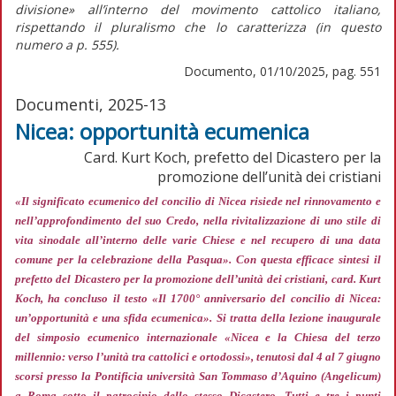
divisione»
all’interno del movimento cattolico italiano,
rispettando il pluralismo che lo caratterizza (in
questo
numero
a p. 555).
Documento, 01/10/2025, pag. 551
Documenti, 2025-13
Nicea: opportunità ecumenica
Card. Kurt Koch, prefetto del Dicastero per la
promozione dell’unità dei cristiani
«Il significato ecumenico del concilio di Nicea risiede nel rinnovamento e
nell’approfondimento del suo Credo, nella rivitalizzazione di uno stile di
vita sinodale all’interno delle varie Chiese e nel recupero di una data
comune per la celebrazione della Pasqua»
. Con questa efficace sintesi il
prefetto del Dicastero per la promozione dell’unità dei cristiani, card. Kurt
Koch, ha concluso il testo «Il 1700° anniversario del concilio di Nicea:
un’opportunità e una sfida ecumenica». Si tratta della lezione inaugurale
del simposio ecumenico internazionale «Nicea e la Chiesa del terzo
millennio: verso l’unità tra cattolici e ortodossi», tenutosi dal 4 al 7 giugno
scorsi presso la Pontificia università San Tommaso d’Aquino (Angelicum)
a Roma sotto il patrocinio dello stesso Dicastero. Tutti e tre i punti