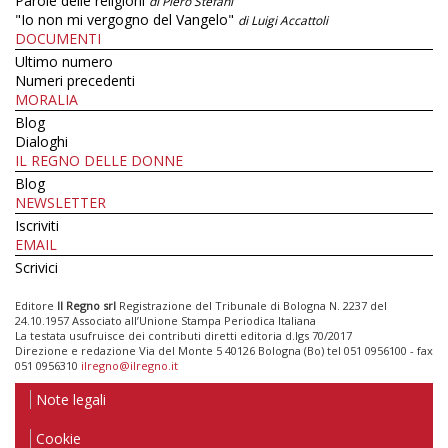
Parole delle religioni
di Piero Stefani
"Io non mi vergogno del Vangelo"
di Luigi Accattoli
DOCUMENTI
Ultimo numero
Numeri precedenti
MORALIA
Blog
Dialoghi
IL REGNO DELLE DONNE
Blog
NEWSLETTER
Iscriviti
EMAIL
Scrivici
Editore
Il Regno srl
Registrazione del Tribunale di Bologna N. 2237 del
24.10.1957 Associato all’Unione Stampa Periodica Italiana
La testata usufruisce dei contributi diretti editoria d.lgs 70/2017
Direzione e redazione Via del Monte 5 40126 Bologna (Bo) tel 051 0956100 - fax
051 0956310
ilregno@ilregno.it
Note legali
Cookie