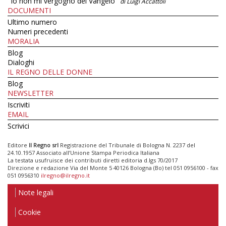
"Io non mi vergogno del Vangelo"
di Luigi Accattoli
DOCUMENTI
Ultimo numero
Numeri precedenti
MORALIA
Blog
Dialoghi
IL REGNO DELLE DONNE
Blog
NEWSLETTER
Iscriviti
EMAIL
Scrivici
Editore
Il Regno srl
Registrazione del Tribunale di Bologna N. 2237 del
24.10.1957 Associato all’Unione Stampa Periodica Italiana
La testata usufruisce dei contributi diretti editoria d.lgs 70/2017
Direzione e redazione Via del Monte 5 40126 Bologna (Bo) tel 051 0956100 - fax
051 0956310
ilregno@ilregno.it
Note legali
Cookie